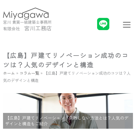
内
容
を
メ
宮川 貴寅一級建築士事務所
ス
ニ
宮川工務店
有限会社
キ
ュ
ッ
ー
プ
【広島】戸建てリノベーション成功のコ
ツは？人気のデザインと構造
ホーム
»
コラム一覧
»
【広島】戸建てリノベーション成功のコツは？人
気のデザインと構造
【広島】戸建てリノベーション！失敗しない方法とは？人気のデ
ザインと構造もご紹介