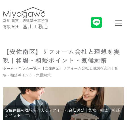
内
容
を
メ
宮川 貴寅一級建築士事務所
ス
ニ
宮川工務店
有限会社
キ
ュ
ッ
ー
プ
【安佐南区】リフォーム会社と理想を実
現｜相場・相談ポイント・気候対策
ホーム
»
コラム一覧
»
【安佐南区】リフォーム会社と理想を実現｜相
場・相談ポイント・気候対策
安佐南区の理想を叶えるリフォーム会社選び｜気候・相場・相談
ポイント