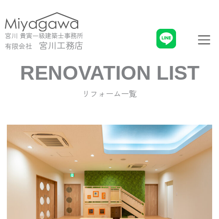
内
容
を
メ
宮川 貴寅一級建築士事務所
ス
ニ
宮川工務店
有限会社
キ
ュ
ッ
ー
RENOVATION LIST
プ
リフォーム一覧